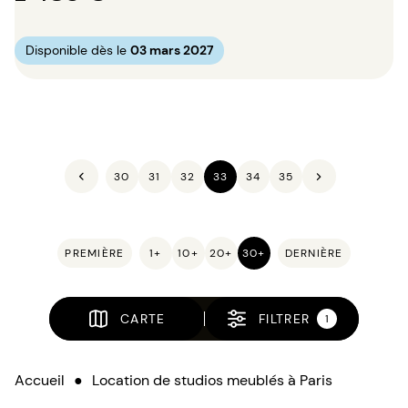
Disponible dès le
03 mars 2027
30
31
32
33
34
35
PREMIÈRE
1+
10+
20+
30+
DERNIÈRE
CARTE
FILTRER
1
Accueil
●
Location de studios meublés à Paris