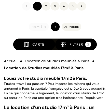
1
2
3
4
5
PREMIÈRE
1+
DERNIÈRE
CARTE
FILTRER
2
Accueil
●
Location de studios meublés à Paris
●
Location de Studios meublés 17m2 à Paris
Louez votre studio meublé 17m2 à Paris.
Études, travail ou passion ? Peu importe les raisons qui vous
amènent à Paris, la capitale française est prête à vous accueillir.
En ce qui concerne le logement, la location d’un studio de 17m²
au cœur de Paris est une option très intéressante. Depuis votre
appartement 1 pièce, vous pouvez contempler les beaux
La location d’un studio 17m² à Paris : un
immeubles haussmanniens pendant la journée et admirer les