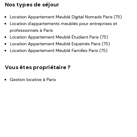
Nos types de séjour
vous permet de vivre dans un espace douillet, convivial
et très pratique. Votre studio situé au 7ème étage
Location Appartement Meublé Digital Nomads Paris (75)
desservi par un ascenseur vous offre une vue
Location d'appartements meublés pour entreprises et
imprenable sur les environs. L’immeuble du 19ème siècle
professionnels à Paris
ne vous laissera pas indifférent. D’autant plus que vous
Location Appartement Meublé Étudiant Paris (75)
pouvez profiter d’un parking pour garer votre véhicule en
Location Appartement Meublé Expatriés Paris (75)
toute sécurité. Vous aurez donc tous les critères
Location Appartement Meublé Familles Paris (75)
nécessaires pour que vous puissiez poser vos valises
pour les prochaines années !
Vous êtes propriétaire ?
Gestion locative à Paris