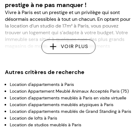
lumières parisiennes en soirée. Alors, n’attendez plus pour
prestige à ne pas manquer !
dénicher le studio qui est fait pour vous. Comment procéder ?
Vivre à Paris est un prestige et un privilège qui sont
Suivez notre guide pour vous aider à partir en quête de votre
désormais accessibles à tout un chacun. En optant pour
prochain logement meublé et prêt dès votre arrivée !
la location d’un studio de 17m² à Paris, vous pouvez
trouver un logement qui s’adapte à votre budget. Votre
immeuble sera situé à quelques rues des plus grands
magasins de mode, des musées et monuments
VOIR PLUS
parisiens. Ce sont des opportunités incomparables que
vous pouvez prendre en compte. En effet, qui ne rêverait
pas d’habiter la capitale française ? À Paris, locaux ou
Autres critères de recherche
étrangers, toutes les nationalités et cultures se
rencontrent. Que vous soyez seul ou en couple, un
Location d'appartements à Paris
appartement de 17m² conviendra parfaitement !
Location Appartement Meublé Animaux Acceptés Paris (75)
N’attendez plus pour réserver votre cocon parisien.
Location d'appartements meublés à Paris en visite virtuelle
Location d’un studio de 17m² à Paris : Vivez
Location d'appartements meublés atypiques à Paris
Location d'appartements meublés de Grand Standing à Paris
le rêve parisien
Location de lofts à Paris
À part le côté accueillant de la capitale française,
Location de studios meublés à Paris
chaque studio que propose Paris Attitude vous garantit
le confort. La location d’un studio meublé de 17m² à Paris