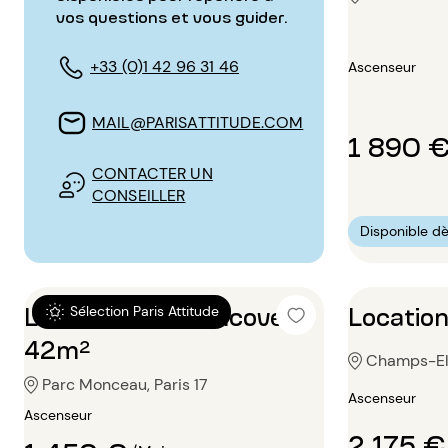
vos questions et vous guider.
+33 (0)1 42 96 31 46
Ascenseur
MAIL@PARISATTITUDE.COM
1 890 
CONTACTER UN
CONSEILLER
Disponible dè
Location Studio alcove
Locatio
Sélection Paris Attitude
42m²
Champs-Ely
Parc Monceau, Paris 17
Ascenseur
Ascenseur
2 175 €