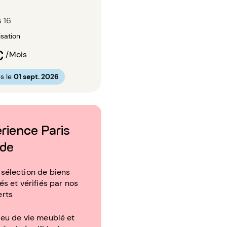
s 16
isation
€
/Mois
s le
01 sept. 2026
érience Paris
ude
sélection de biens
tés et vérifiés par nos
erts
ieu de vie meublé et