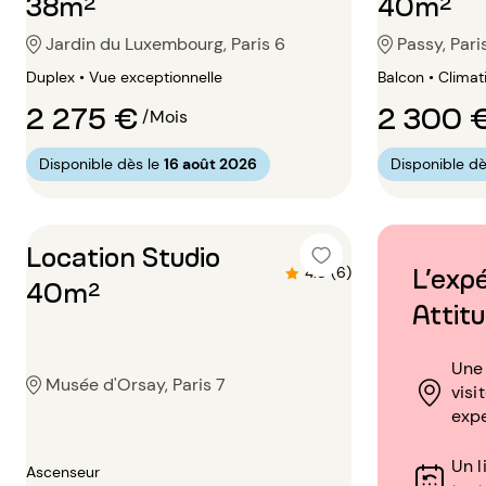
38m²
40m²
Jardin du Luxembourg, Paris 6
Passy, Pari
Duplex • Vue exceptionnelle
Balcon • Climat
2 275 €
2 300 
/Mois
Disponible dès le
16 août 2026
Disponible dè
Location Studio
L’exp
4.8 (6)
40m²
Attit
Une 
Musée d'Orsay, Paris 7
visi
exp
Un l
Ascenseur