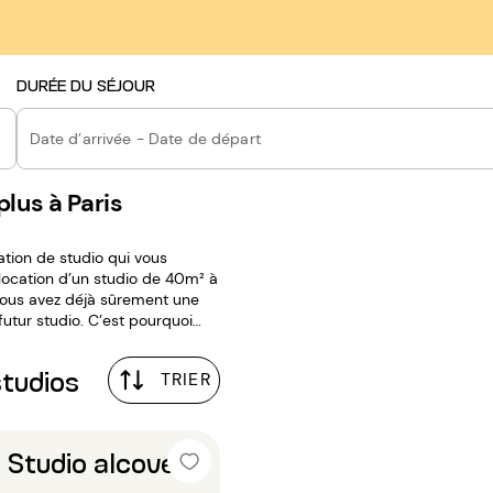
DURÉE DU SÉJOUR
Date d’arrivée - Date de départ
lus à Paris
ation de studio qui vous
 location d’un studio de 40m² à
futur studio. C’est pourquoi
grand plaisir pour nous de vous
 sélectionner la location de
studios
TRIER
 Studio alcove