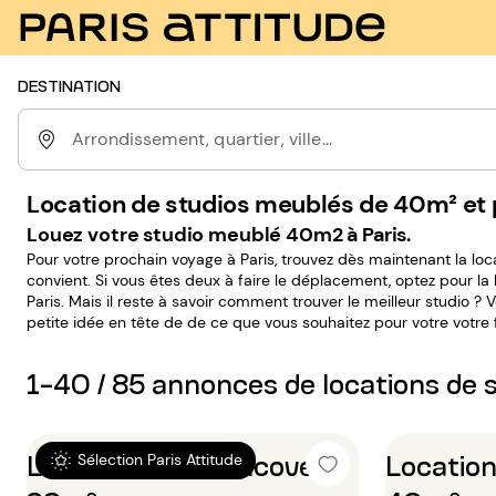
DESTINATION
Arrondissement, quartier, ville...
Location de studios meublés de 40m² et p
Louez votre studio meublé 40m2 à Paris.
Pour votre prochain voyage à Paris, trouvez dès maintenant la loc
convient. Si vous êtes deux à faire le déplacement, optez pour la
Paris. Mais il reste à savoir comment trouver le meilleur studio ? Vous avez déjà sûrement une
petite idée en tête de de ce que vous souhaitez pour votre votre 
nous vous laissons le champ libre dans vos recherches. C’est un 
satisfaire à l’aide des résultats les plus précis. Ensuite, à vous de
1-40 / 85 annonces de locations de 
studio de 40m² qui vous correspond.
Location Studio alcove
Location
Sélection Paris Attitude