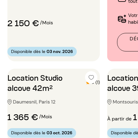
tout
Vot
2 150 €
habi
/Mois
DÉ
Disponible dès le
03 nov. 2026
Location Studio
Location
5 (1)
alcove 42m²
alcove 
Daumesnil, Paris 12
Montsouris,
1 365 €
1
/Mois
À partir de
Disponible dès le
03 oct. 2026
Disponible dè