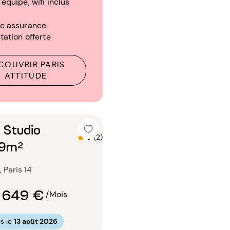
 équipé, wifi inclus
re assurance
tation offerte
COUVRIR PARIS
ATTITUDE
 Studio
5 (2)
39m²
 Paris 14
 649 €
/Mois
s le
13 août 2026