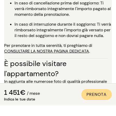
In caso di cancellazione prima del soggiorno: Ti
verrà rimborsato integralmente l'importo pagato al
momento della prenotazione.
In caso di interruzione durante il soggiorno: Ti verrà
rimborsato integralmente l'importo già versato per
il resto del soggiorno e non dovrai pagare nulla.
Per prenotare in tutta serenità, ti preghiamo di
CONSULTARE LA NOSTRA PAGINA DEDICATA
.
È possibile visitare
l'appartamento?
In aggiunta alle numerose foto di qualità professionale
presenti in tutti i nostri annunci, è disponibile una visita
1 451€
virtuale per la maggior parte dei nostri immobili. È
/ mese
PRENOTA
l'ideale per proiettarsi nei luoghi come se ci si fosse,
Indica le tue date
senza bisogno di spostarsi!
Per un soggiorno di oltre 5 mesi, hai la possibilità, al