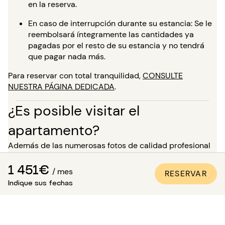
en la reserva.
En caso de interrupción durante su estancia: Se le
reembolsará íntegramente las cantidades ya
pagadas por el resto de su estancia y no tendrá
que pagar nada más.
Para reservar con total tranquilidad,
CONSULTE
NUESTRA PÁGINA DEDICADA
.
¿Es posible visitar el
apartamento?
Además de las numerosas fotos de calidad profesional
presentes en todos nuestros anuncios, una visita virtual
1 451€
está disponible para la mayoría de nuestros bienes. ¡Es
/ mes
RESERVAR
ideal para que te proyectes en los lugares como si
Indique sus fechas
estuvieras allí, sin necesidad de desplazarte!
Para una estancia de más de 5 meses, tienes la
posibilidad, en el momento de tu reserva, de solicitar