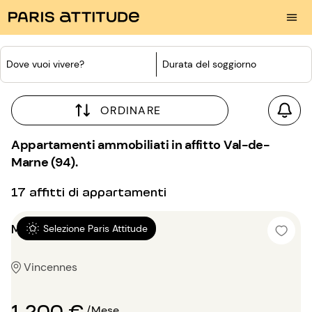
Dove vuoi vivere?
Durata del soggiorno
ORDINARE
Appartamenti ammobiliati in affitto Val-de-
Marne (94).
17 affitti di appartamenti
Monolocale 25m²
Selezione Paris Attitude
Vincennes
1 200 €
/Mese