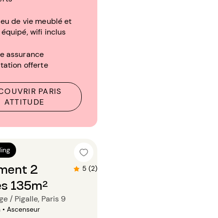
ieu de vie meublé et
 équipé, wifi inclus
re assurance
tation offerte
COUVRIR PARIS
ATTITUDE
n
ing
ment 2
5 (2)
s 135m²
e / Pigalle, Paris 9
n • Ascenseur