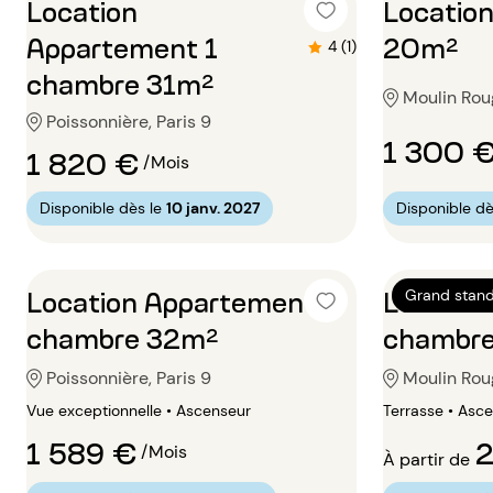
Location
Location
Appartement 1
20m²
4 (1)
chambre 31m²
Moulin Roug
Poissonnière, Paris 9
1 300 
1 820 €
/Mois
Disponible dès le
10 janv. 2027
Disponible dè
Location Appartement 1
Locatio
Grand stand
chambre 32m²
chambr
Poissonnière, Paris 9
Moulin Roug
Vue exceptionnelle • Ascenseur
Terrasse • Asc
1 589 €
2
/Mois
À partir de