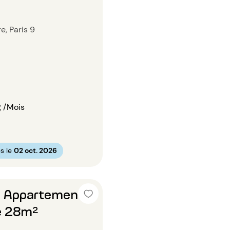
e, Paris 9
€
/Mois
s le
02 oct. 2026
n Appartement 1
e 28m²