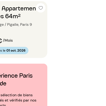
n Appartement 2
es 64m²
e / Pigalle, Paris 9
€
/Mois
s le
01 oct. 2026
érience Paris
ude
sélection de biens
tés et vérifiés par nos
erts