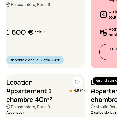
Poissonnière, Paris 9
Un l
tout
Vot
1 600 €
/Mois
habi
DÉ
Disponible dès le
17 déc. 2026
Location
Locatio
Grand stand
Appartement 1
Apparte
4.8 (4)
chambre 40m²
chambre
Poissonnière, Paris 9
Moulin Roug
Ascenseur
2 salles de bai