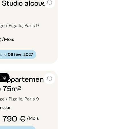
 Studio alcove
e / Pigalle, Paris 9
€
/Mois
s le
06 févr. 2027
n Appartement 1
ing
e 75m²
e / Pigalle, Paris 9
enseur
 790 €
/Mois