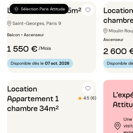
Location Studio 25m²
Locatio
Sélection Paris Attitude
chambr
Saint-Georges, Paris 9
Moulin Roug
Balcon • Ascenseur
Ascenseur
1 550 €
/Mois
2 600 
Disponible dès le
07 oct. 2026
Disponible dè
Location
L’exp
Appartement 1
4.5 (6)
Attit
chambre 34m²
Une 
visi
exp