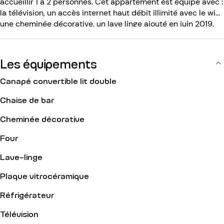
accueillir 1 à 2 personnes. Cet appartement est équipé avec :
la télévision, un accès internet haut débit illimité avec le wifi,
une cheminée décorative, un lave linge ajouté en juin 2019.
L'immeuble du 19ème siècle sans ascenseur est équipé avec
: un code d entrée, un interphone.
Les équipements
Canapé convertible lit double
Chaise de bar
Cheminée décorative
Four
Lave-linge
Plaque vitrocéramique
Réfrigérateur
Télévision