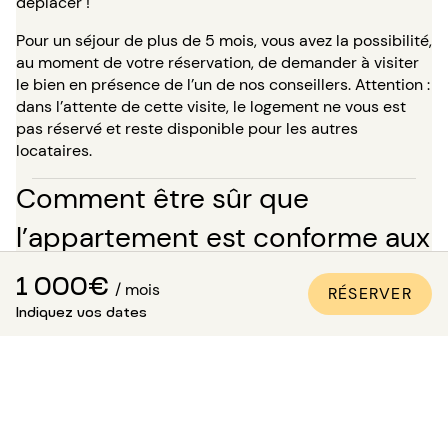
déplacer !
Pour un séjour de plus de 5 mois, vous avez la possibilité,
au moment de votre réservation, de demander à visiter
le bien en présence de l’un de nos conseillers. Attention :
dans l’attente de cette visite, le logement ne vous est
pas réservé et reste disponible pour les autres
locataires.
Comment être sûr que
l’appartement est conforme aux
photos ?
1 000€
/ mois
RÉSERVER
Paris Attitude s’assure de la qualité et de la conformité
Indiquez vos dates
de chaque bien :
Tous les appartements sont visités, contrôlés et
photographiés par nos équipes spécialisées.
Un inventaire détaillé des équipements est réalisé.