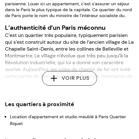
parisienne. Louer ici un appartement, c’est s’assurer un séjour
dans le Paris le plus typique de la capitale. Ce quartier du nord
de Paris porte le nom du ministre de l’intérieur socialiste du
Front Populaire, connu pour sa lutte contre le fascisme et pour
L’authenticité d’un Paris méconnu
son refus d’avoir voté les pleins pouvoirs à Pétain.
C’est un quartier très populaire, typiquement parisien
qui s’est construit autour du site de l’ancien village de La
Chapelle Saint-Denis, entre les collines de Belleville et
Montmartre. Le village n’évolue que très peu jusqu’à la
Révolution Industrielle, qui lui a donné son caractère
ouvrier. Aujourd’hui, les voies de chemin de fer ont isolé
cette partie du 18ème arrondissement de l’animation de
VOIR PLUS
Montmartre. Pourtant, ici encore, les immeubles
haussmanniens rappellent que l’on est encore bien dans
Paris.
Les quartiers à proximité
Centres d’intérêts autour de Marx Dormoy
Cœur du quartier depuis le VIème siècle, l’ancienne
Location d'appartement et studio meublé à Paris Quartier
chapelle Sainte Geneviève, devenue église Saint-Denys
Riquet
de la Chapelle au XIIème siècle d’où son style gothique
primitif. Mitoyenne de la petite église, la basilique