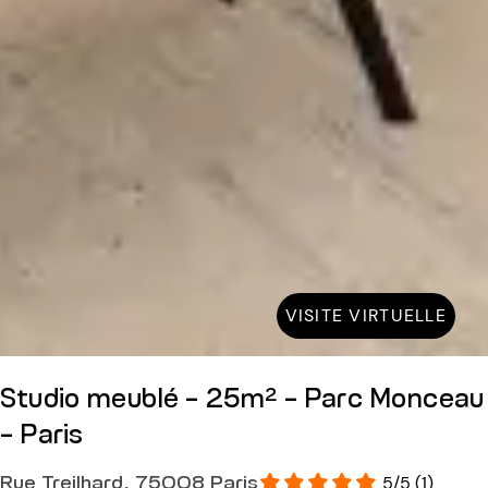
VISITE VIRTUELLE
Studio meublé - 25m² - Parc Monceau
- Paris
Rue Treilhard, 75008 Paris
5/5 (1)