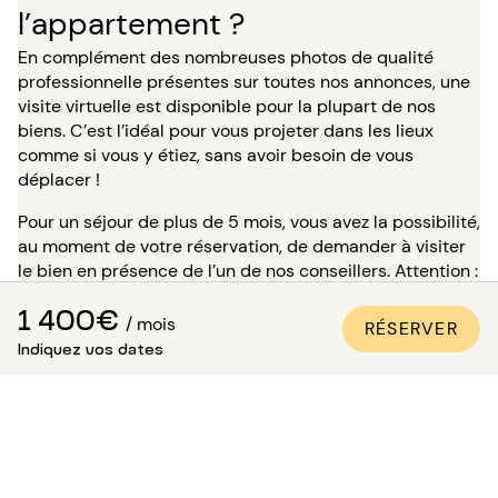
l’appartement ?
En complément des nombreuses photos de qualité
professionnelle présentes sur toutes nos annonces, une
visite virtuelle est disponible pour la plupart de nos
biens. C’est l’idéal pour vous projeter dans les lieux
comme si vous y étiez, sans avoir besoin de vous
déplacer !
Pour un séjour de plus de 5 mois, vous avez la possibilité,
au moment de votre réservation, de demander à visiter
le bien en présence de l’un de nos conseillers. Attention :
dans l’attente de cette visite, le logement ne vous est
1 400€
pas réservé et reste disponible pour les autres
/ mois
RÉSERVER
locataires.
Indiquez vos dates
Comment être sûr que
l’appartement est conforme aux
photos ?