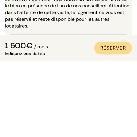
le bien en présence de l’un de nos conseillers. Attention :
dans l’attente de cette visite, le logement ne vous est
pas réservé et reste disponible pour les autres
locataires.
Comment être sûr que
1 600€
/ mois
RÉSERVER
l’appartement est conforme aux
Indiquez vos dates
photos ?
Paris Attitude s’assure de la qualité et de la conformité
de chaque bien :
Tous les appartements sont visités, contrôlés et
photographiés par nos équipes spécialisées.
Un inventaire détaillé des équipements est réalisé.
Les photos sont mises à jour régulièrement pour
rester fidèles à la qualité des lieux.