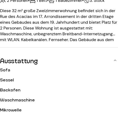
2 Personen
•
1 Bett
•
1 Badezimmer
•
3. Stock
Diese 32 m² große Zweizimmerwohnung befindet sich in der
Rue des Acacias im 17. Arrondissement in der dritten Etage
eines Gebäudes aus dem 19. Jahrhundert und bietet Platz für
2 Personen. Diese Wohnung ist ausgestattet mit:
Waschmaschine, unbegrenztem Breitband-Internetzugang
mit WLAN, Kabelkanälen, Fernseher. Das Gebäude aus dem
19. Jahrhundert ist ausgestattet mit: einem Eingangscode,
einer Gegensprechanlage.
Ausstattung
Sofa
Sessel
Backofen
Waschmaschine
Mikrowelle