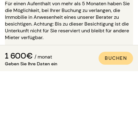
Für einen Aufenthalt von mehr als 5 Monaten haben Sie
die Möglichkeit, bei Ihrer Buchung zu verlangen, die
Immobilie in Anwesenheit eines unserer Berater zu
besichtigen. Achtung: Bis zu dieser Besichtigung ist die
Unterkunft nicht für Sie reserviert und bleibt für andere
Mieter verfügbar.
Wie kann man sicher sein, dass
1 600€
/ monat
BUCHEN
die Wohnung den Fotos
Geben Sie Ihre Daten ein
entspricht?
Paris Attitude sorgt für die Qualität und Konformität
jeder Immobilie:
Alle Wohnungen werden von unseren
spezialisierten Teams besichtigt, kontrolliert und
fotografiert.
Ein detailliertes Inventar der Ausstattung wird
erstellt.