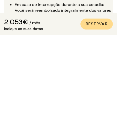
Em caso de interrupção durante a sua estadia:
Você será reembolsado integralmente dos valores
já pagos pelo restante da sua estadia e não terá
2 053€
mais nada a pagar.
/ mês
RESERVAR
Indique as suas datas
Para reservar com tranquilidade,
CONSULTE NOSSA
PÁGINA DEDICADA
.
É possível visitar o
apartamento?
Além das numerosas fotos de qualidade profissional
presentes em todos os nossos anúncios, uma visita
virtual está disponível para a maioria dos nossos
imóveis. É o ideal para você se imaginar nos locais como
se estivesse lá, sem precisar se deslocar!
Para uma estadia de mais de 5 meses, você tem a
opção, no momento da sua reserva, de solicitar uma
visita ao imóvel na presença de um de nossos