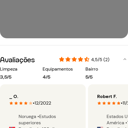
Avaliações
4,5/5 (2)
Limpeza
Equipamentos
Bairro
3,5/5
4/5
5/5
_ O.
Robert F.
•
12/2022
•
11
Noruega
•
Estudos
Estados U
superiores
América
•