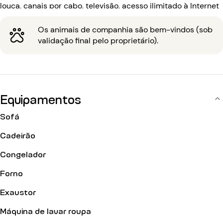
louça, canais por cabo, televisão, acesso ilimitado à Internet
de banda larga com Wi-Fi. O edifício do século XIX está
equipado com: um código de entrada, um porteiro.
Os animais de companhia são bem-vindos (sob
validação final pelo proprietário).
Equipamentos
Sofá
Cadeirão
Congelador
Forno
Exaustor
Máquina de lavar roupa