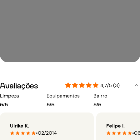
Avaliações
4,7/5 (3)
Limpeza
Equipamentos
Bairro
5/5
5/5
5/5
Ulrike K.
Felipe I.
•
02/2014
•
06