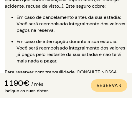
acidente, recusa de visto…). Este seguro cobre:
Em caso de cancelamento antes da sua estadia:
Você será reembolsado integralmente dos valores
pagos na reserva.
Em caso de interrupção durante a sua estadia:
Você será reembolsado integralmente dos valores
já pagos pelo restante da sua estadia e não terá
mais nada a pagar.
Para reservar com tranquilidade,
CONSULTE NOSSA
PÁGINA DEDICADA
.
1 190€
/ mês
RESERVAR
É possível visitar o
Indique as suas datas
apartamento?
Além das numerosas fotos de qualidade profissional
presentes em todos os nossos anúncios, uma visita
virtual está disponível para a maioria dos nossos