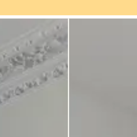
viços
Bairro