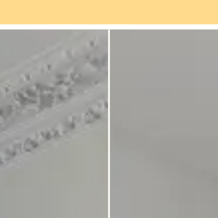
rviceangebot
Stadtteil