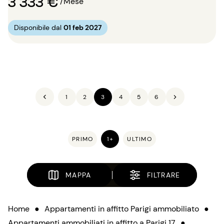
3 333 €
/Mese
Disponibile dal
01 feb 2027
1
2
3
4
5
6
PRIMO
1+
ULTIMO
MAPPA
FILTRARE
Home
●
Appartamenti in affitto Parigi ammobiliato
●
Appartamenti ammobiliati in affitto a Parigi 17
●