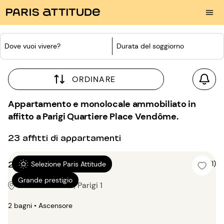
Dove vuoi vivere?
Durata del soggiorno
ORDINARE
Appartamento e monolocale ammobiliato in
affitto a Parigi Quartiere Place Vendôme.
23 affitti di appartamenti
2 locali 103m²
5 (1)
Selezione Paris Attitude
Grande prestigio
Place Vendôme, Parigi 1
2 bagni • Ascensore