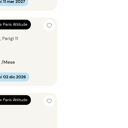
al
11 mar 2027
 34m²
e Paris Attitude
 Parigi 11
€
/Mese
al
02 dic 2026
 33m²
e Paris Attitude