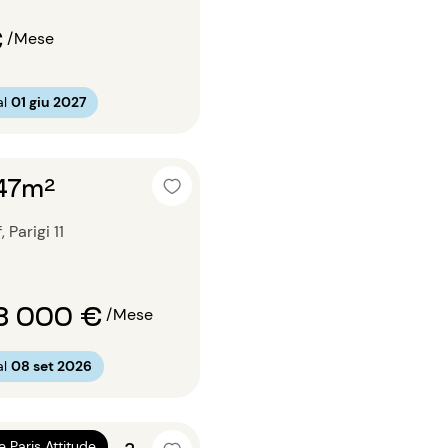
€
/Mese
al
01 giu 2027
 47m²
Parigi 11
3 000 €
/Mese
al
08 set 2026
e Paris Attitude