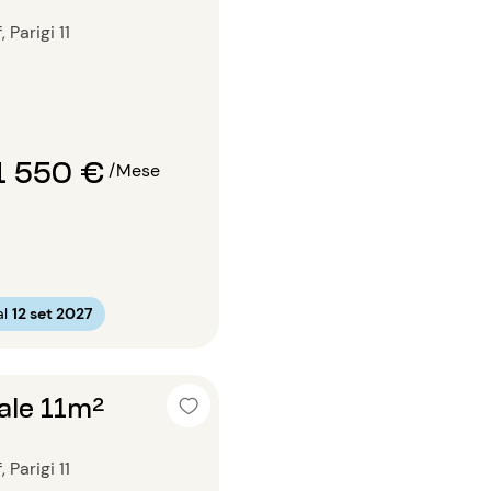
Parigi 11
1 550 €
/Mese
al
12 set 2027
ale 11m²
Parigi 11