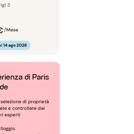
igi 3
€
/Mese
al
14 ago 2026
rienza di Paris
ude
selezione di proprietà
tate e controllate dai
ri esperti
lloggio