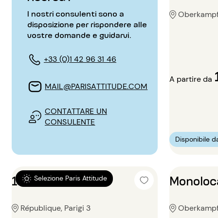
I nostri consulenti sono a
Oberkampf, 
disposizione per rispondere alle
vostre domande e guidarvi.
+33 (0)1 42 96 31 46
A partire da
MAIL@PARISATTITUDE.COM
CONTATTARE UN
CONSULENTE
Disponibile d
1 locale 40m²
Monoloc
Selezione Paris Attitude
République, Parigi 3
Oberkampf, 