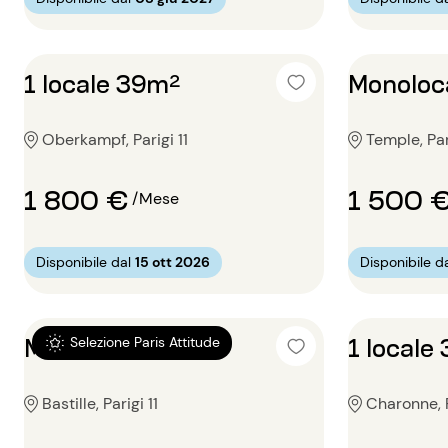
1 locale 39m²
Monoloc
Oberkampf, Parigi 11
Temple, Par
1 800 €
1 500 
/Mese
Disponibile dal
15 ott 2026
Disponibile d
Monolocale 14m²
1 locale
Selezione Paris Attitude
Bastille, Parigi 11
Charonne, P