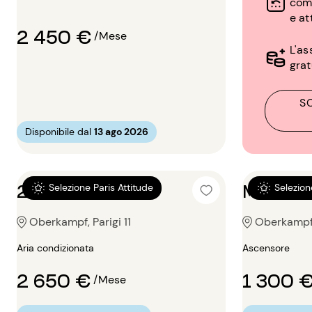
com
e at
2 450 €
/Mese
L'as
grat
S
Disponibile dal
13 ago 2026
2 locali 56m²
Monoloc
Selezione Paris Attitude
Selezion
Oberkampf, Parigi 11
Oberkampf, 
Aria condizionata
Ascensore
2 650 €
1 300 
/Mese