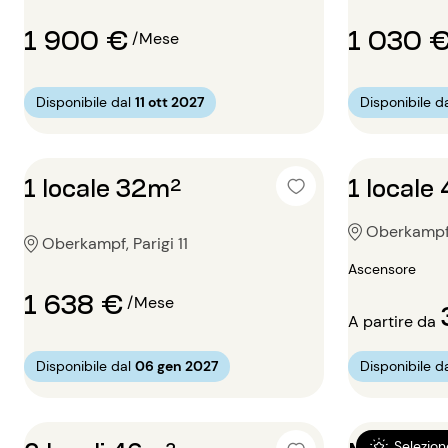
1 900 €
1 030 
/Mese
Disponibile dal
11 ott 2027
Disponibile d
1 locale 32m²
1 locale
Oberkampf, 
Oberkampf, Parigi 11
Ascensore
1 638 €
/Mese
A partire da
Disponibile dal
06 gen 2027
Disponibile d
Selezion