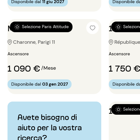
Disponibile dal
11 giu 2027
Disponibile d
Monolocale 20m²
1 locale
Selezione Paris Attitude
Selezion
Charonne, Parigi 11
République,
Ascensore
Ascensore
1 090 €
1 750 
/Mese
Disponibile dal
03 gen 2027
Disponibile d
1 locale
Selezion
Avete bisogno di
aiuto per la vostra
ricerca?