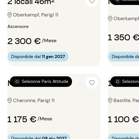
2 locali 46m²
Monoloc
Oberkampf, Parigi 11
Oberkampf, 
Ascensore
1 350 
2 300 €
/Mese
Disponibile dal
11 gen 2027
Disponibile d
Monolocale 15m²
1 locale
Selezione Paris Attitude
Selezion
Charonne, Parigi 11
Bastille, Par
1 175 €
1 100 €
/Mese
Disponibile dal
08 giu 2027
Disponibile d