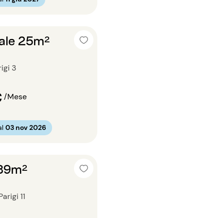
ale 25m²
igi 3
€
/Mese
al
03 nov 2026
 39m²
arigi 11