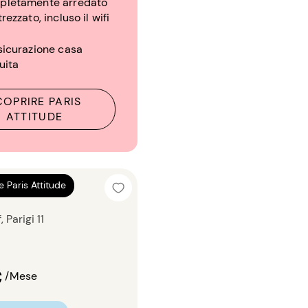
pletamente arredato
trezzato, incluso il wifi
sicurazione casa
uita
COPRIRE PARIS
ATTITUDE
ale 20m²
e Paris Attitude
Parigi 11
€
/Mese