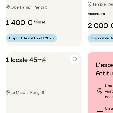
Temple, Par
Oberkampf, Parigi 3
Ascensore
1 400 €
/Mese
2 000 
Disponibile dal
07 ott 2026
Disponibile d
1 locale 45m²
L'espe
Attit
Una 
visi
Le Marais, Parigi 11
nost
Un a