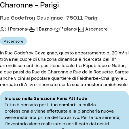
Charonne - Parigi
Rue Godefroy Cavaignac, 75011 Parigi
1 Persona
•
1 Bagno
•
Ascensore
•
1° piano
Ascensore
In Rue Godefroy Cavaignac, questo appartamento di 20 m² si
trova nel cuore di una zona dinamica e ricercata dell'11°
arrondissement, in posizione ideale tra République e Nation,
a due passi da Rue de Charonne e Rue de la Roquette. Sarete
anche vicini al popolare quartiere di Faidherbe-Chaligny e al
mercato di Aligre, rinomato per la sua atmosfera amichevole
e i suoi negozi di alta qualità. La stazione della metropolitana
di Charonne si trova a soli 200 metri dalla struttura e offre
Incluso nella Selezione Paris Attitude
un ottimo accesso a tutta Parigi. Questo monolocale pronto
Tutto è pensato per il tuo comfort: la pulizia
da abitare può ospitare fino a 2 persone per un soggiorno
professionale viene effettuata e la biancheria nuova
confortevole e tranquillo. Situato al 1° piano con ascensore, in
viene installata prima del tuo arrivo. Per la tua serenità,
un edificio sicuro con codice d'ingresso, offre un ambiente
l’inventario viene realizzato e certificato dai nostri
pratico e piacevole. Tutti i nostri appartamenti sono arredati