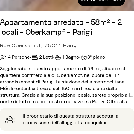
Appartamento arredato - 58m² - 2
locali - Oberkampf - Parigi
Rue Oberkampf, 75011 Parigi
4 Persone
•
2 Letti
•
1 Bagno
•
3° piano
Soggiornate in questo appartamento di 58 m², situato nel
quartiere commerciale di Oberkampf, nel cuore dell'11°
arrondissement di Parigi. La stazione della metropolitana
Ménilmontant si trova a soli 150 m in linea d'aria dalla
struttura. Grazie alla sua posizione ideale, sarete proprio alle
porte di tutti i migliori posti in cui vivere a Parigi! Oltre alla
sua posizione, questo appartamento con 2 camere da letto
può ospitare fino a 4 persone e vi conquisterà con la sua
Il proprietario di questa struttura accetta la
luminosità e la sua calma. Situato al 3° piano, l'edificio è
condivisone dell’alloggio tra conquilini.
protetto da un codice d'ingresso.