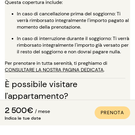
Questa copertura include:
In caso di cancellazione prima del soggiorno: Ti
verrà rimborsato integralmente l'importo pagato al
momento della prenotazione.
In caso di interruzione durante il soggiorno: Ti verrà
rimborsato integralmente l'importo già versato per
il resto del soggiorno e non dovrai pagare nulla.
Per prenotare in tutta serenità, ti preghiamo di
CONSULTARE LA NOSTRA PAGINA DEDICATA
.
È possibile visitare
l'appartamento?
In aggiunta alle numerose foto di qualità professionale
2 500€
/ mese
presenti in tutti i nostri annunci, è disponibile una visita
PRENOTA
Indica le tue date
virtuale per la maggior parte dei nostri immobili. È
l'ideale per proiettarsi nei luoghi come se ci si fosse,
senza bisogno di spostarsi!