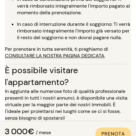
verrà rimborsato integralmente l'importo pagato al
momento della prenotazione.
In caso di interruzione durante il soggiorno: Ti verrà
rimborsato integralmente l'importo già versato per
il resto del soggiorno e non dovrai pagare nulla.
Per prenotare in tutta serenità, ti preghiamo di
CONSULTARE LA NOSTRA PAGINA DEDICATA
.
È possibile visitare
l'appartamento?
In aggiunta alle numerose foto di qualità professionale
presenti in tutti i nostri annunci, è disponibile una visita
virtuale per la maggior parte dei nostri immobili. È
l'ideale per proiettarsi nei luoghi come se ci si fosse,
senza bisogno di spostarsi!
3 000€
Per un soggiorno di oltre 5 mesi, hai la possibilità, al
/ mese
PRENOTA