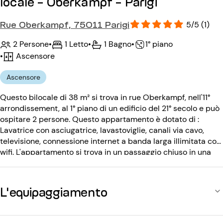
locale - Oberkampf - Parigi
Rue Oberkampf, 75011 Parigi
5/5 (1)
2 Persone
•
1 Letto
•
1 Bagno
•
1° piano
•
Ascensore
Ascensore
Questo bilocale di 38 m² si trova in rue Oberkampf, nell'11°
arrondissement, al 1° piano di un edificio del 21° secolo e può
ospitare 2 persone. Questo appartamento è dotato di :
Lavatrice con asciugatrice, lavastoviglie, canali via cavo,
televisione, connessione internet a banda larga illimitata con
wifi. L'appartamento si trova in un passaggio chiuso in una
nuova residenza. L'edificio del XXI secolo è dotato di: codice
d'ingresso, ascensore.
L'equipaggiamento