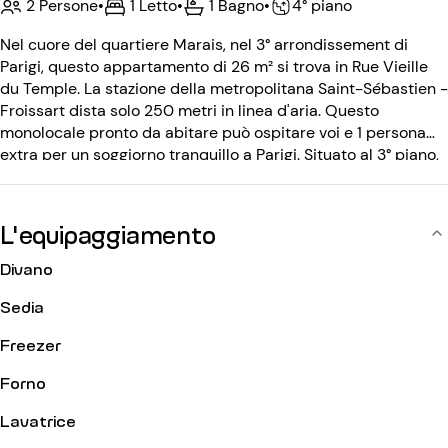
2 Persone
•
1 Letto
•
1 Bagno
•
4° piano
Nel cuore del quartiere Marais, nel 3° arrondissement di
Parigi, questo appartamento di 26 m² si trova in Rue Vieille
du Temple. La stazione della metropolitana Saint-Sébastien -
Froissart dista solo 250 metri in linea d'aria. Questo
monolocale pronto da abitare può ospitare voi e 1 persona
extra per un soggiorno tranquillo a Parigi. Situato al 3° piano,
l'edificio è protetto da un codice d'ingresso. I nostri
appartamenti sono tutti pronti per essere abitati e dotati di
Wi-Fi, quindi non dovrete far altro che trasferirvi con le
L'equipaggiamento
vostre valigie. L'appartamento è stato completamente
ristrutturato da un architetto.
Divano
Sedia
Freezer
Forno
Lavatrice