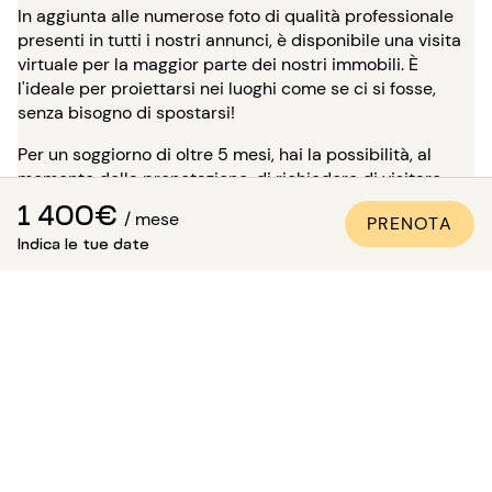
In aggiunta alle numerose foto di qualità professionale
presenti in tutti i nostri annunci, è disponibile una visita
virtuale per la maggior parte dei nostri immobili. È
l'ideale per proiettarsi nei luoghi come se ci si fosse,
senza bisogno di spostarsi!
Per un soggiorno di oltre 5 mesi, hai la possibilità, al
momento della prenotazione, di richiedere di visitare
l'immobile in presenza di uno dei nostri consulenti.
1 400€
/ mese
PRENOTA
Attenzione: in attesa di questa visita, l'alloggio non ti è
Indica le tue date
riservato e rimane disponibile per gli altri inquilini.
Come essere sicuri che
l'appartamento sia conforme
alle foto?
Paris Attitude si assicura della qualità e della conformità
di ogni proprietà:
Tutti gli appartamenti vengono visitati, controllati e