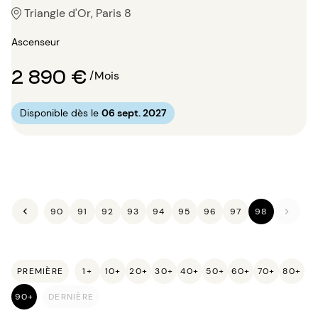
Triangle d'Or, Paris 8
Ascenseur
2 890 €
/Mois
Disponible dès le
06 sept. 2027
90
91
92
93
94
95
96
97
98
PREMIÈRE
1+
10+
20+
30+
40+
50+
60+
70+
80+
90+
DERNIÈRE