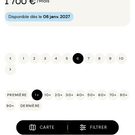
1 700 €
/Mois
Disponible dès le
06 janv. 2027
1
2
3
4
5
6
7
8
9
10
PREMIÈRE
1+
10+
20+
30+
40+
50+
60+
70+
80+
90+
DERNIÈRE
CARTE
FILTRER