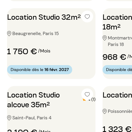
Location Studio 32m²
Location
18m²
Beaugrenelle, Paris 15
Montmartre
Paris 18
1 750 €
/Mois
968 €
/
Disponible dè
Disponible dès le
16 févr. 2027
Location Studio
Location
4 (1)
alcove 35m²
Poissonnièr
Saint-Paul, Paris 4
1 323 €
2 190 €
/Mois