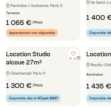
Ile Saint-Lo
Panthéon / Sorbonne, Paris 5
Terrasse
1 400 
1 065 €
/Mois
Appartement non disponible
Disponible dè
Location Studio
Location
5 (1)
alcove 27m²
Reuilly-Did
Oberkampf, Paris 11
Ascenseur
1 300 €
1 435 €
/Mois
Disponible dès le
07 juin 2027
Disponible dè