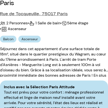
Paris
Rue de Tocqueville, 75017 Paris
2 Personnes
•
1 Salle de bain
•
5ème étage
•
Ascenseur
Balcon
Ascenseur
Séjournez dans cet appartement d'une surface totale de
18m², situé dans le quartier prestigieux du Wagram, au cœur
du 17ème arrondissement à Paris. L'arrêt de tram Porte
d'Asnières - Marguerite Long est à seulement 100m à vol
d'oiseau du bien. Grâce à sa localisation idéale, vous serez à
proximité immédiate des bonnes adresses de Paris ! En plus
de sa situation, ce studio pouvant accueillir jusqu'à 2
personnes saura vous séduire par sa luminosité et son
Inclus avec la Sélection Paris Attitude
calme. Situé au 5ème étage avec ascenseur, l'immeuble du
Tout est prévu pour votre confort : ménage professionnel
XXIème siècle est sécurisé par code d'entrée. Une local à
effectué et linge de maison neuf installé avant votre
vélo est à disposition des plus sportifs !
arrivée. Pour votre sérénité, l’état des lieux est réalisé et