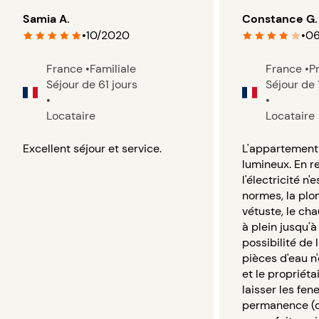
Samia A.
Constance G.
•
10/2020
•
06
France
•
Familiale
France
•
P
Séjour de 61 jours
Séjour de 
•
•
Locataire
Locataire
Excellent séjour et service.
L'appartement 
lumineux. En r
l'électricité n'
normes, la plo
vétuste, le ch
à plein jusqu'à
possibilité de 
pièces d'eau 
et le propriét
laisser les fen
permanence (c