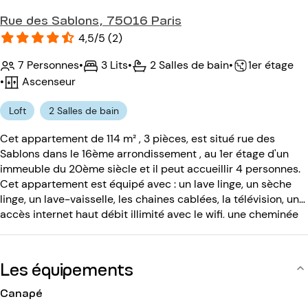
Rue des Sablons, 75016 Paris
4,5/5 (2)
7 Personnes
•
3 Lits
•
2 Salles de bain
•
1er étage
•
Ascenseur
Loft
2 Salles de bain
Cet appartement de 114 m² , 3 pièces, est situé rue des
Sablons dans le 16ème arrondissement , au 1er étage d'un
immeuble du 20ème siècle et il peut accueillir 4 personnes.
Cet appartement est équipé avec : un lave linge, un sèche
linge, un lave-vaisselle, les chaines cablées, la télévision, un
accès internet haut débit illimité avec le wifi, une cheminée
décorative, un lecteur DVD, une chaine hifi. L'immeuble du
20ème siècle est équipé avec : un ascenseur, un code
d'entrée, deux interphones, une concierge. Il y a une dizaine
Les équipements
de marches à monter pour accéder à l'ascenseur.
Canapé