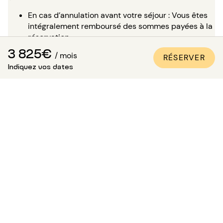
En cas d’annulation avant votre séjour : Vous êtes
intégralement remboursé des sommes payées à la
réservation.
3 825€
/ mois
En cas d’interruption pendant votre séjour : Vous
RÉSERVER
Indiquez vos dates
êtes intégralement remboursé des sommes déjà
versées pour le reste de votre séjour et vous n’avez
plus rien à payer.
Pour réserver en toute sérénité,
VEUILLEZ CONSULTER
NOTRE PAGE DÉDIÉE
.
Est-ce possible de visiter
l’appartement ?
En complément des nombreuses photos de qualité
professionnelle présentes sur toutes nos annonces, une
visite virtuelle est disponible pour la plupart de nos
biens. C’est l’idéal pour vous projeter dans les lieux
comme si vous y étiez, sans avoir besoin de vous