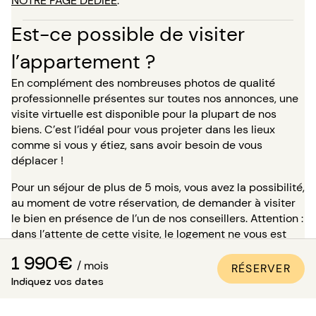
NOTRE PAGE DÉDIÉE
.
Est-ce possible de visiter
l’appartement ?
En complément des nombreuses photos de qualité
professionnelle présentes sur toutes nos annonces, une
visite virtuelle est disponible pour la plupart de nos
biens. C’est l’idéal pour vous projeter dans les lieux
comme si vous y étiez, sans avoir besoin de vous
déplacer !
Pour un séjour de plus de 5 mois, vous avez la possibilité,
au moment de votre réservation, de demander à visiter
le bien en présence de l’un de nos conseillers. Attention :
dans l’attente de cette visite, le logement ne vous est
pas réservé et reste disponible pour les autres
1 990€
locataires.
/ mois
RÉSERVER
Indiquez vos dates
Comment être sûr que