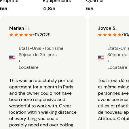
Propreté
Équipements
Quartier
5/5
4,8/5
5/5
Marian H.
Joyce S.
•
11/2025
•
10
États-Unis
•
Tourisme
États-Uni
Séjour de 25 jours
Séjour de 
•
•
Locataire
Locataire
This was an absolutely perfect
Tout s'est dé
apartment for a month in Paris
et même mieux
and the owner could not have
personnes ave
been more responsive and
avons communi
wonderful to work with. Great
utiles et réact
location within walking distance
de nouveau app
of everything you could
Attitude. C'étai
possibly need and overlooking