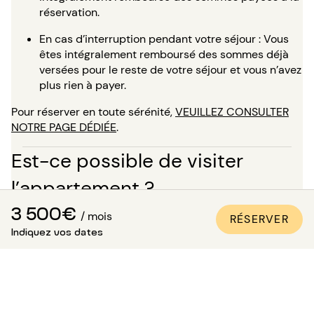
réservation.
En cas d’interruption pendant votre séjour : Vous
êtes intégralement remboursé des sommes déjà
versées pour le reste de votre séjour et vous n’avez
plus rien à payer.
Pour réserver en toute sérénité,
VEUILLEZ CONSULTER
NOTRE PAGE DÉDIÉE
.
Est-ce possible de visiter
l’appartement ?
3 500€
En complément des nombreuses photos de qualité
/ mois
RÉSERVER
professionnelle présentes sur toutes nos annonces, une
Indiquez vos dates
visite virtuelle est disponible pour la plupart de nos
biens. C’est l’idéal pour vous projeter dans les lieux
comme si vous y étiez, sans avoir besoin de vous
déplacer !
Pour un séjour de plus de 5 mois, vous avez la possibilité,