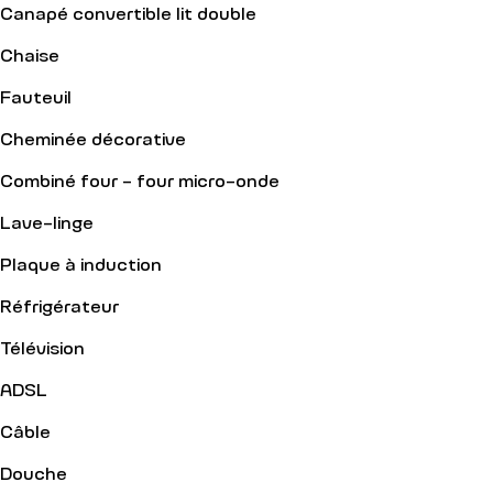
est à disposition des plus sportifs !
Canapé convertible lit double
Chaise
Fauteuil
Cheminée décorative
Combiné four - four micro-onde
Lave-linge
Plaque à induction
Réfrigérateur
Télévision
ADSL
Câble
Douche