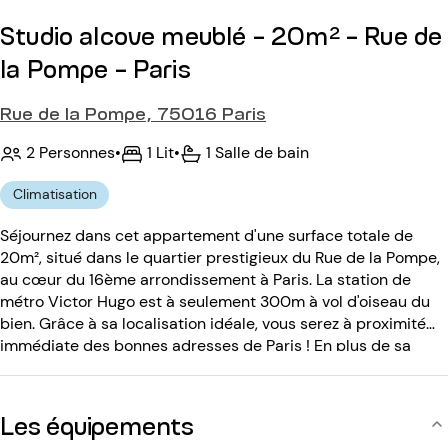
Studio alcove meublé - 20m² - Rue de
la Pompe - Paris
Rue de la Pompe, 75016 Paris
2 Personnes
•
1 Lit
•
1 Salle de bain
Climatisation
Séjournez dans cet appartement d'une surface totale de
20m², situé dans le quartier prestigieux du Rue de la Pompe,
au cœur du 16ème arrondissement à Paris. La station de
métro Victor Hugo est à seulement 300m à vol d'oiseau du
bien. Grâce à sa localisation idéale, vous serez à proximité
immédiate des bonnes adresses de Paris ! En plus de sa
situation, cet alcove studio pouvant accueillir jusqu'à 2
personnes saura vous séduire par son calme. Situé au rez-
de-chaussée, au calme, sur cour, l'immeuble antérieur au
Les équipements
XXème siècle est sécurisé par code d'entrée. Une local à vélo