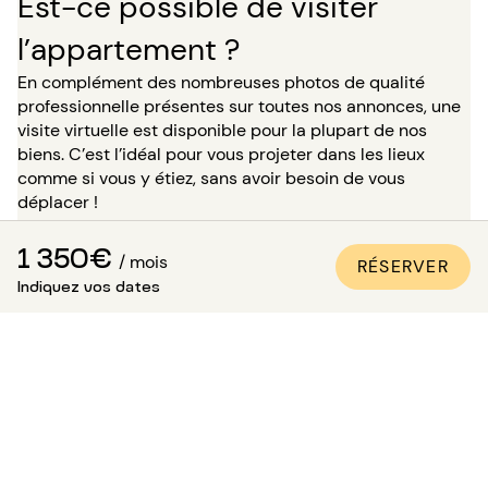
Est-ce possible de visiter
l’appartement ?
En complément des nombreuses photos de qualité
professionnelle présentes sur toutes nos annonces, une
visite virtuelle est disponible pour la plupart de nos
biens. C’est l’idéal pour vous projeter dans les lieux
comme si vous y étiez, sans avoir besoin de vous
déplacer !
Pour un séjour de plus de 5 mois, vous avez la possibilité,
1 350€
/ mois
RÉSERVER
au moment de votre réservation, de demander à visiter
Indiquez vos dates
le bien en présence de l’un de nos conseillers. Attention :
dans l’attente de cette visite, le logement ne vous est
pas réservé et reste disponible pour les autres
locataires.
Comment être sûr que
l’appartement est conforme aux