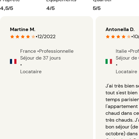
4,5/5
4/5
5/5
Martine M.
Antonella D.
•
12/2022
•
10
France
•
Professionnelle
Italie
•
Pro
Séjour de 37 jours
Séjour de 
•
•
Locataire
Locataire
J'ai très bien 
tout s'est bie
temps parisien
l'appartement 
chaud dans ce
très chauds. J'
bon séjour (de 
octobre) dans