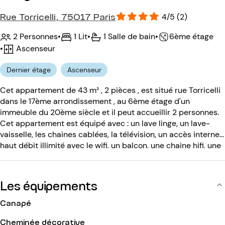
Rue Torricelli, 75017 Paris
4/5 (2)
2 Personnes
•
1 Lit
•
1 Salle de bain
•
6ème étage
•
Ascenseur
Dernier étage
Ascenseur
Cet appartement de 43 m² , 2 pièces , est situé rue Torricelli
dans le 17ème arrondissement , au 6ème étage d'un
immeuble du 20ème siècle et il peut accueillir 2 personnes.
Cet appartement est équipé avec : un lave linge, un lave-
vaisselle, les chaines cablées, la télévision, un accès internet
haut débit illimité avec le wifi, un balcon, une chaine hifi, une
cheminée décorative. L'immeuble du 20ème siècle est
équipé avec : un ascenseur, un code d entrée, un interphone,
une concierge.
Les équipements
Canapé
Cheminée décorative