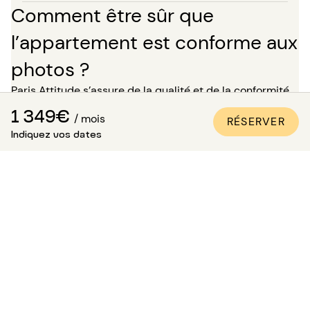
Comment être sûr que
l’appartement est conforme aux
photos ?
Paris Attitude s’assure de la qualité et de la conformité
de chaque bien :
1 349€
/ mois
RÉSERVER
Tous les appartements sont visités, contrôlés et
Indiquez vos dates
photographiés par nos équipes spécialisées.
Un inventaire détaillé des équipements est réalisé.
Les photos sont mises à jour régulièrement pour
rester fidèles à la qualité des lieux.
Vous pouvez ainsi réserver en toute confiance !
A quelle heure peuvent avoir
lieu les entrées et sorties des