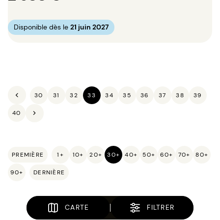
Disponible dès le
21 juin 2027
30
31
32
33
34
35
36
37
38
39
40
PREMIÈRE
1+
10+
20+
30+
40+
50+
60+
70+
80+
90+
DERNIÈRE
CARTE
FILTRER