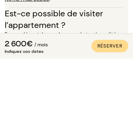
Est-ce possible de visiter
l’appartement ?
En complément des nombreuses photos de qualité
professionnelle présentes sur toutes nos annonces, une
2 600€
/ mois
RÉSERVER
visite virtuelle est disponible pour la plupart de nos
Indiquez vos dates
biens. C’est l’idéal pour vous projeter dans les lieux
comme si vous y étiez, sans avoir besoin de vous
déplacer !
Pour un séjour de plus de 5 mois, vous avez la possibilité,
au moment de votre réservation, de demander à visiter
le bien en présence de l’un de nos conseillers. Attention :
dans l’attente de cette visite, le logement ne vous est
pas réservé et reste disponible pour les autres
locataires.
Comment être sûr que