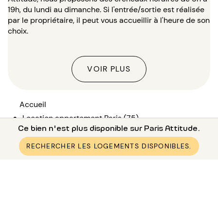
19h, du lundi au dimanche. Si l'entrée/sortie est réalisée
par le propriétaire, il peut vous accueillir à l'heure de son
choix.
VOIR PLUS
Accueil
●
Location appartement Paris (75)
Ce bien n'est plus disponible sur Paris Attitude.
●
Location appartement Paris 10 (75010)
●
Location appartement Paris Canal Saint-Martin
RECHERCHER LES LOGEMENTS DISPONIBLES.
●
Location appartement meublé 1 chambre Canal
Saint-Martin