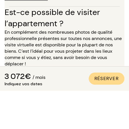
Est-ce possible de visiter
l’appartement ?
En complément des nombreuses photos de qualité
professionnelle présentes sur toutes nos annonces, une
visite virtuelle est disponible pour la plupart de nos
biens. C’est l’idéal pour vous projeter dans les lieux
comme si vous y étiez, sans avoir besoin de vous
déplacer !
3 072€
Pour un séjour de plus de 5 mois, vous avez la possibilité,
/ mois
RÉSERVER
au moment de votre réservation, de demander à visiter
Indiquez vos dates
le bien en présence de l’un de nos conseillers. Attention :
dans l’attente de cette visite, le logement ne vous est
pas réservé et reste disponible pour les autres
locataires.
Comment être sûr que