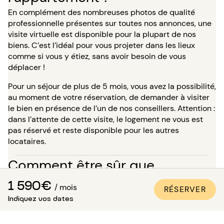
En complément des nombreuses photos de qualité
professionnelle présentes sur toutes nos annonces, une
visite virtuelle est disponible pour la plupart de nos
biens. C’est l’idéal pour vous projeter dans les lieux
comme si vous y étiez, sans avoir besoin de vous
déplacer !
Pour un séjour de plus de 5 mois, vous avez la possibilité,
au moment de votre réservation, de demander à visiter
le bien en présence de l’un de nos conseillers. Attention :
dans l’attente de cette visite, le logement ne vous est
pas réservé et reste disponible pour les autres
locataires.
Comment être sûr que
l’appartement est conforme aux
1 590€
/ mois
RÉSERVER
Indiquez vos dates
photos ?
Paris Attitude s’assure de la qualité et de la conformité