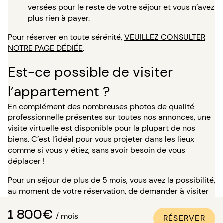
versées pour le reste de votre séjour et vous n’avez
plus rien à payer.
Pour réserver en toute sérénité,
VEUILLEZ CONSULTER
NOTRE PAGE DÉDIÉE
.
Est-ce possible de visiter
l’appartement ?
En complément des nombreuses photos de qualité
professionnelle présentes sur toutes nos annonces, une
visite virtuelle est disponible pour la plupart de nos
biens. C’est l’idéal pour vous projeter dans les lieux
comme si vous y étiez, sans avoir besoin de vous
déplacer !
Pour un séjour de plus de 5 mois, vous avez la possibilité,
au moment de votre réservation, de demander à visiter
le bien en présence de l’un de nos conseillers. Attention :
1 800€
dans l’attente de cette visite, le logement ne vous est
/ mois
RÉSERVER