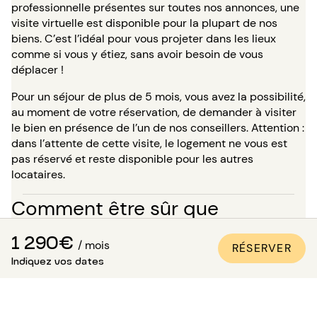
professionnelle présentes sur toutes nos annonces, une
visite virtuelle est disponible pour la plupart de nos
biens. C’est l’idéal pour vous projeter dans les lieux
comme si vous y étiez, sans avoir besoin de vous
déplacer !
Pour un séjour de plus de 5 mois, vous avez la possibilité,
au moment de votre réservation, de demander à visiter
le bien en présence de l’un de nos conseillers. Attention :
dans l’attente de cette visite, le logement ne vous est
pas réservé et reste disponible pour les autres
locataires.
Comment être sûr que
l’appartement est conforme aux
1 290€
/ mois
RÉSERVER
photos ?
Indiquez vos dates
Paris Attitude s’assure de la qualité et de la conformité
de chaque bien :