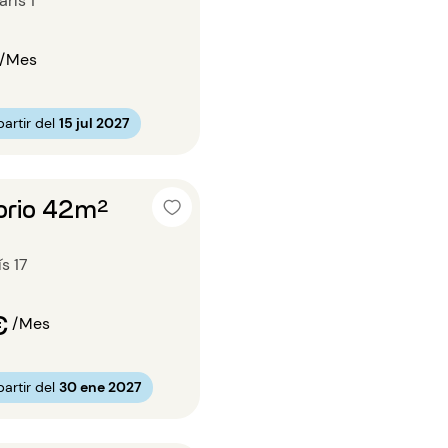
arís 1
/Mes
artir del
15 jul 2027
orio 42m²
ís 17
€
/Mes
artir del
30 ene 2027