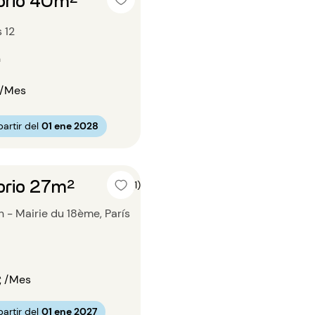
s 12
n
/Mes
artir del
01 ene 2028
orio 27m²
4 (1)
in - Mairie du 18ème, París
€
/Mes
artir del
01 ene 2027