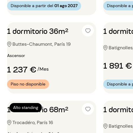
Disponible a partir del
01 ago 2027
Disponible a p
1 dormitorio 36m²
1 dormit
Buttes-Chaumont, París 19
Batignolles,
Ascensor
1 891 €
1 237 €
/Mes
Piso no disponible
Disponible a p
1 dormitorio 68m²
1 dormit
Alto standing
Trocadéro, París 16
Batignolles,