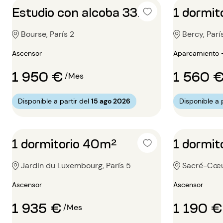
Estudio con alcoba 33m²
1 dormit
Bourse, París 2
Bercy, Parí
Ascensor
Aparcamiento 
1 950 €
1 560 
/Mes
Disponible a partir del
15 ago 2026
Disponible a p
1 dormitorio 40m²
1 dormit
Jardin du Luxembourg, París 5
Sacré-Cœur
Ascensor
Ascensor
1 935 €
1 190 €
/Mes