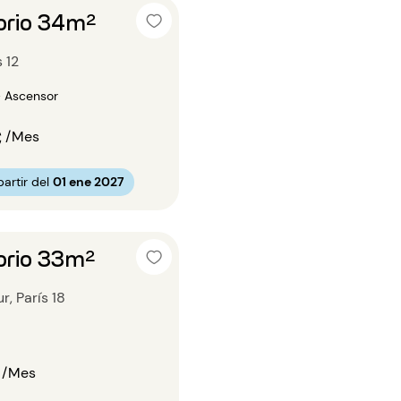
orio 34m²
s 12
• Ascensor
€
/Mes
artir del
01 ene 2027
orio 33m²
, París 18
/Mes