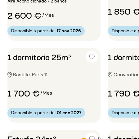
Aire Acondicionado • 2 baños
1 850 
2 600 €
/Mes
Disponible a partir del
17 nov 2026
Disponible a p
1 dormitorio 25m²
1 dormit
Bastille, París 11
Convention,
1 700 €
1 790 
/Mes
Disponible a partir del
01 ene 2027
Disponible a p
Estudio 24m²
1 dormit
4.5 (2)