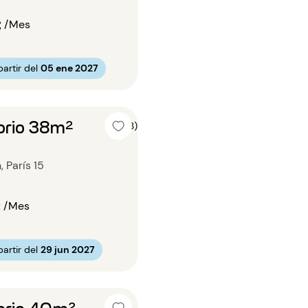
€
/Mes
artir del
05 ene 2027
orio 38m²
5 (3)
 París 15
€
/Mes
artir del
29 jun 2027
orio 40m²