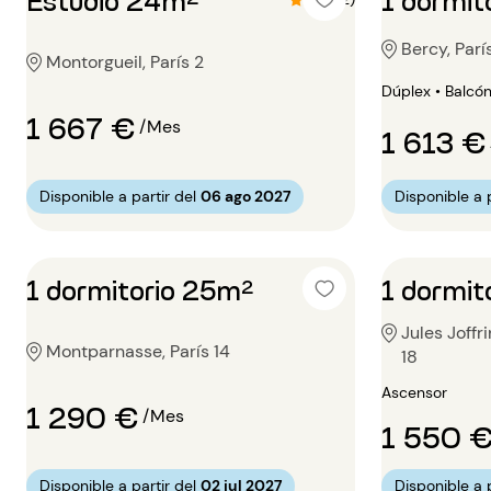
Bercy, Parí
Montorgueil, París 2
Dúplex • Balcó
1 667 €
/Mes
1 613 €
Disponible a partir del
06 ago 2027
Disponible a p
1 dormitorio 25m²
1 dormit
Jules Joffr
Montparnasse, París 14
18
Ascensor
1 290 €
/Mes
1 550 
Disponible a partir del
02 jul 2027
Disponible a p