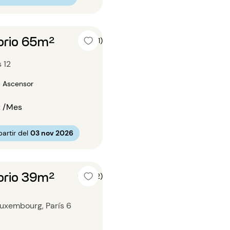
orio 65m²
5 (1)
s 12
• Ascensor
€
/Mes
artir del
03 nov 2026
orio 39m²
5 (2)
Luxembourg, París 6