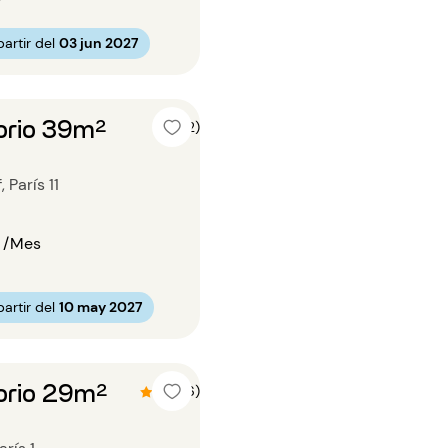
artir del
03 jun 2027
orio 39m²
4 (2)
París 11
/Mes
artir del
10 may 2027
orio 29m²
4.3 (6)