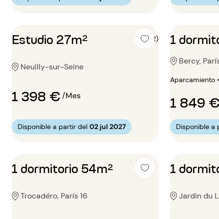
Estudio 27m²
1 dormit
5 (2)
Bercy, Parí
Neuilly-sur-Seine
Aparcamiento 
1 398 €
/Mes
1 849 
Disponible a partir del
02 jul 2027
Disponible a p
1 dormitorio 54m²
1 dormit
Trocadéro, París 16
Jardin du 