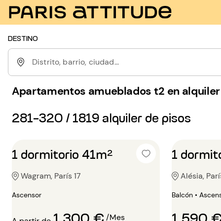
DESTINO
Distrito, barrio, ciudad...
Apartamentos amueblados t2 en alquiler 
281-320 / 1819 alquiler de pisos
1 dormitorio 41m²
1 dormit
Wagram, París 17
Alésia, Parí
Ascensor
Balcón • Ascen
1 300 €
1 590 
/Mes
A partir de