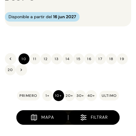
Disponible a partir del
16 jun 2027
10
11
12
13
14
15
16
17
18
19
20
PRIMERO
1+
10+
20+
30+
40+
ULTIMO
MAPA
FILTRAR