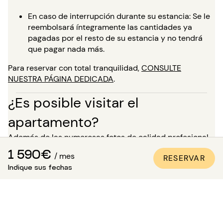
En caso de interrupción durante su estancia: Se le
reembolsará íntegramente las cantidades ya
pagadas por el resto de su estancia y no tendrá
que pagar nada más.
Para reservar con total tranquilidad,
CONSULTE
NUESTRA PÁGINA DEDICADA
.
¿Es posible visitar el
apartamento?
Además de las numerosas fotos de calidad profesional
presentes en todos nuestros anuncios, una visita virtual
1 590€
/ mes
RESERVAR
está disponible para la mayoría de nuestros bienes. ¡Es
Indique sus fechas
ideal para que te proyectes en los lugares como si
estuvieras allí, sin necesidad de desplazarte!
Para una estancia de más de 5 meses, tienes la
posibilidad, en el momento de tu reserva, de solicitar
visitar el bien en presencia de uno de nuestros asesores.