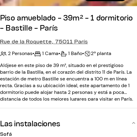
Piso amueblado - 39m² - 1 dormitorio
- Bastille - París
Rue de la Roquette, 75011 París
2 Personas
•
1 Cama
•
1 Baño
•
2ª planta
Alójese en este piso de 39 m², situado en el prestigioso
barrio de la Bastilla, en el corazón del distrito 11 de París. La
estación de metro Bastille se encuentra a 100 m en línea
recta. Gracias a su ubicación ideal, este apartamento de 1
dormitorio puede alojar hasta 2 personas y está a poca
distancia de todos los mejores lugares para visitar en París.
Situado en la 2ª planta, el edificio anterior al siglo XX está
protegido por un código de entrada.
Las instalaciones
Sofá