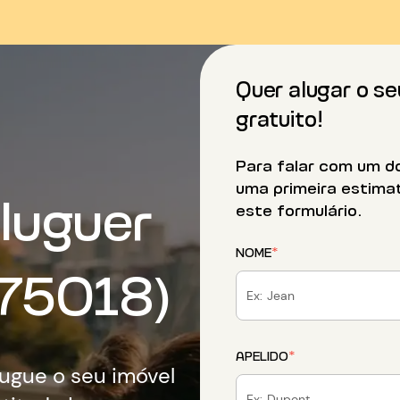
Quer alugar o s
gratuito!
Para falar com um d
uma primeira estimat
luguer
este formulário.
NOME
*
75018)
APELIDO
*
lugue o seu imóvel