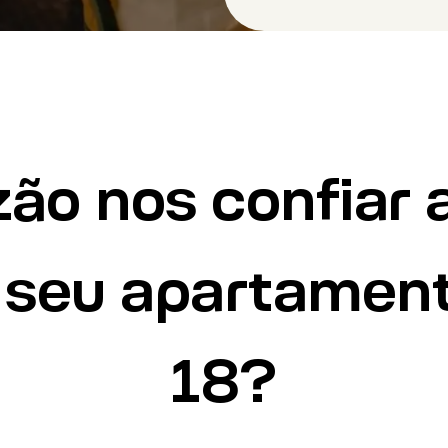
zão nos confiar 
 seu apartamen
18?