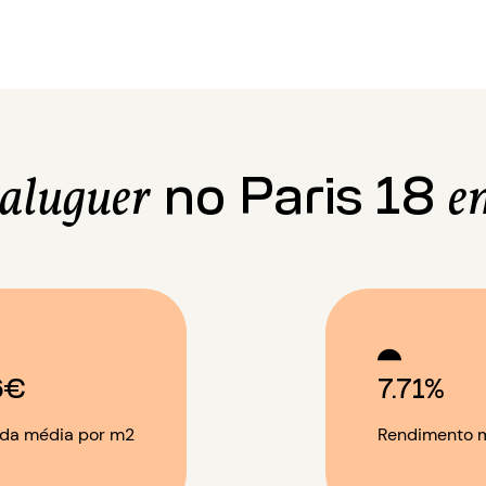
no Paris 18
 aluguer
e
6€
7.71%
da média por m2
Rendimento m