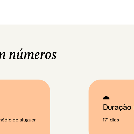
m números
Duração 
édio do aluguer
171 dias