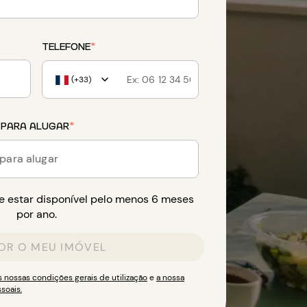
TELEFONE
*
(+33)
 PARA ALUGAR
*
 para alugar
 estar disponível pelo menos 6 meses
por ano.
OR O MEU IMÓVEL
s nossas condições gerais de utilização
e
a nossa
soais.