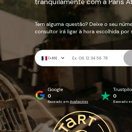
tranquilamente com a Paris At
Tem alguma questão? Deixe o seu núme
consultor irá ligar à hora escolhida por s
(+33)
Google
Trustpilo
0
0
Baseado em
Avaliações
Baseado 