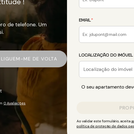
titude !
EMAIL
*
ro de telefone. Um
i.
LOCALIZAÇÃO DO IMÓVEL
LIGUEM-ME DE VOLTA
Localização do imóvel
O seu apartamento deve
t
em
0 Avaliações
PROP
Ao validar este formulário, aceita
a
política de proteção de dados pes