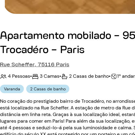
Apartamento mobilado - 95
Trocadéro - Paris
Rue Scheffer, 75116 Paris
4 Pessoas
•
3 Camas
•
2 Casas de banho
•
1º andar
Varanda
2 Casas de banho
No coração do prestigiado bairro de Trocadéro, no arrondis
está localizado na Rue Scheffer. A estação de metro da Rue 
distância em linha reta. Graças à sua localização ideal, est
lugares para comer em Paris! Para além da sua localização,
até 4 pessoas e seduzi-lo-á pela sua luminosidade e calma. 
edifício do século XX está protegido por um porteiro e um có