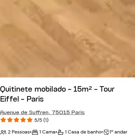
Quitinete mobilado - 15m² - Tour
Eiffel - Paris
Avenue de Suffren, 75015 Paris
5/5 (1)
2 Pessoas
•
1 Cama
•
1 Casa de banho
•
1º andar