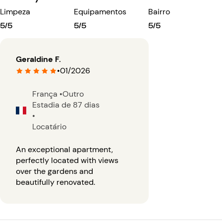
Limpeza
Equipamentos
Bairro
5/5
5/5
5/5
Geraldine F.
•
01/2026
França
•
Outro
Estadia de 87 dias
•
Locatário
An exceptional apartment,
perfectly located with views
over the gardens and
beautifully renovated.