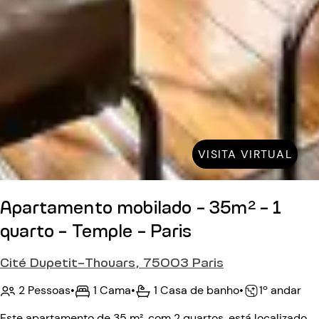
VISITA VIRTUAL
Apartamento mobilado - 35m² - 1
quarto - Temple - Paris
Cité Dupetit-Thouars, 75003 Paris
2 Pessoas
•
1 Cama
•
1 Casa de banho
•
1º andar
Este apartamento de 35 m², com 2 quartos, está localizado