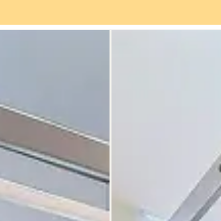
viços
Bairro
Avaliações